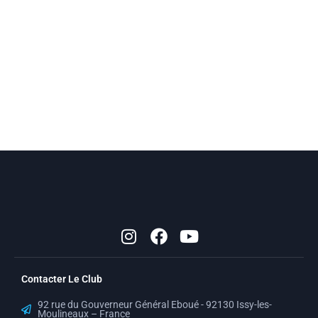
I
F
Y
n
a
o
s
c
u
t
e
t
Contacter Le Club
a
b
u
g
o
b
92 rue du Gouverneur Général Eboué - 92130 Issy-les-
Moulineaux – France