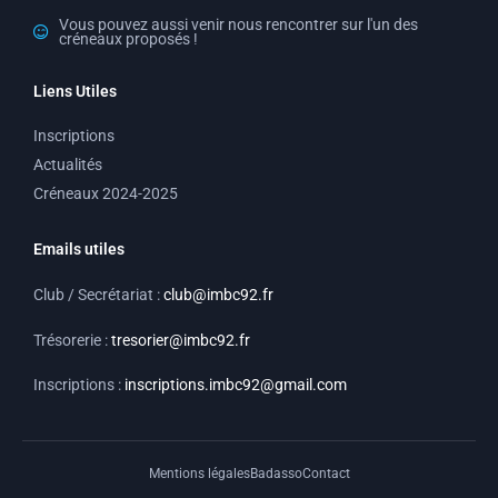
r
o
e
a
k
Vous pouvez aussi venir nous rencontrer sur l'un des
créneaux proposés !
m
Liens Utiles
Inscriptions
Actualités
Créneaux 2024-2025
Emails utiles
Club / Secrétariat :
club@imbc92.fr
Trésorerie :
tresorier@imbc92.fr
Inscriptions :
inscriptions.imbc92@gmail.com
Mentions légales
Badasso
Contact