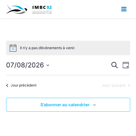
Aller
au
contenu
Il n’y a pas d’évènements à venir.
Notice
07/08/2026
Recherche
Navig
Recherche
Jour
et
de
Sélectionnez
navigation
vues
une
de
Évèn
Jour précédent
Jour suivant
date.
vues
Évènements
S’abonner au calendrier