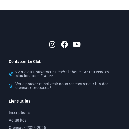
I
F
Y
n
a
o
s
c
u
t
e
t
Contacter Le Club
a
b
u
g
o
b
92 rue du Gouverneur Général Eboué - 92130 Issy-les-
r
o
e
Moulineaux – France
a
k
Vous pouvez aussi venir nous rencontrer sur l'un des
créneaux proposés !
m
Liens Utiles
Inscriptions
Actualités
Créneaux 2024-2025