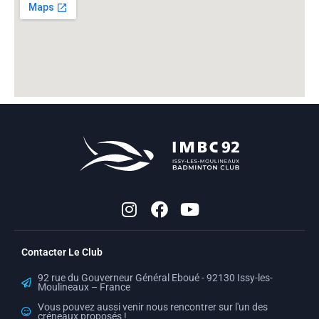
I
F
Y
n
a
o
s
c
u
t
e
t
Contacter Le Club
a
b
u
g
o
b
92 rue du Gouverneur Général Eboué - 92130 Issy-les-
r
o
e
Moulineaux – France
a
k
Vous pouvez aussi venir nous rencontrer sur l'un des
créneaux proposés !