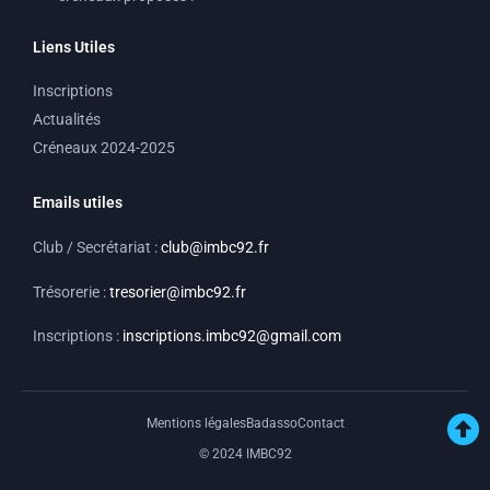
m
Liens Utiles
Inscriptions
Actualités
Créneaux 2024-2025
Emails utiles
Club / Secrétariat :
club@imbc92.fr
Trésorerie :
tresorier@imbc92.fr
Inscriptions :
inscriptions.imbc92@gmail.com
Mentions légales
Badasso
Contact
© 2024 IMBC92