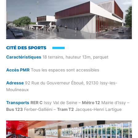
CITÉ DES SPORTS
Caractéristiques
18 terrains, hauteur 13m, parquet
Accès PMR
Tous les espaces sont accessibles
Adresse
92 Rue du Gouverneur Éboué, 92130 Issy-les-
Moulineaux
Transports
RER C
Issy Val de Seine –
Métro 12
Mairie d’Issy –
Bus 123
Ferber-Galliéni –
Tram T2
Jacques-Henri Lartigue