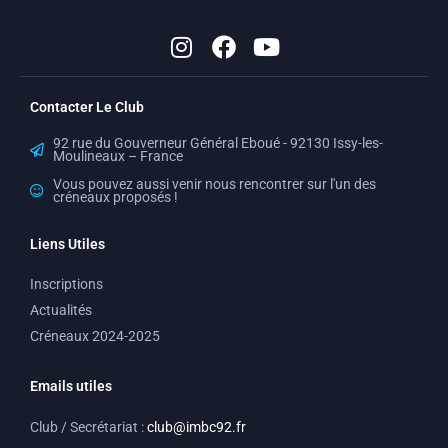
I
F
Y
n
a
o
s
c
u
t
e
t
Contacter Le Club
a
b
u
g
o
b
92 rue du Gouverneur Général Eboué - 92130 Issy-les-
r
o
e
Moulineaux – France
a
k
Vous pouvez aussi venir nous rencontrer sur l'un des
créneaux proposés !
m
Liens Utiles
Inscriptions
Actualités
Créneaux 2024-2025
Emails utiles
Club / Secrétariat :
club@imbc92.fr