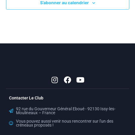
S’abonner au calendrier
I
F
Y
n
a
o
s
c
u
t
e
t
Contacter Le Club
a
b
u
g
o
b
92 rue du Gouverneur Général Eboué - 92130 Issy-les-
r
o
e
Moulineaux – France
a
k
Vous pouvez aussi venir nous rencontrer sur l'un des
créneaux proposés !
m