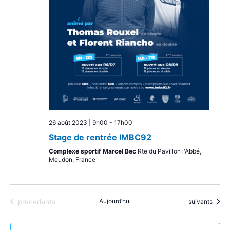
26 août 2023 | 9h00
-
17h00
Stage de rentrée IMBC92
Complexe sportif Marcel Bec
Rte du Pavillon l'Abbé,
Meudon, France
Évènements
Aujourd’hui
Évènements
précédents
suivants