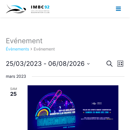
Aller
au
contenu
Evénement
Évènements
Evénement
25/03/2023
 - 
06/08/2026
Recherche
Navig
Recherche
Liste
et
de
Sélectionnez
navigation
vues
mars 2023
une
de
Évèn
date.
vues
SAM
25
Évènements