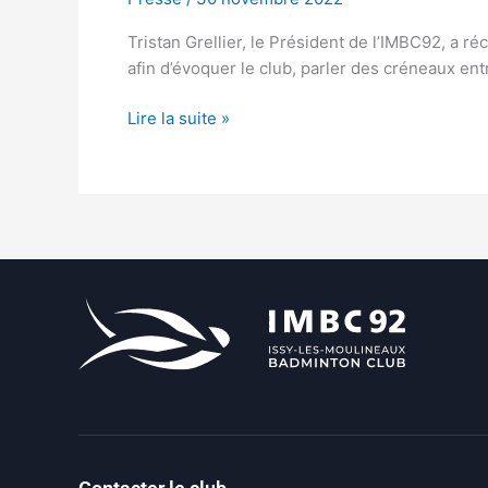
Tristan Grellier, le Président de l’IMBC92, a
afin d’évoquer le club, parler des créneaux en
Lire la suite »