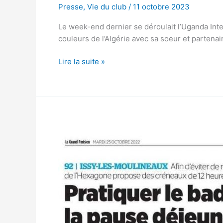
Presse
,
Vie du club
/
11 octobre 2023
Le week-end dernier se déroulait l’Uganda Int
couleurs de l’Algérie avec sa soeur et partenai
Lire la suite »
L’IMBC92
dans
les
pages
du
Parisien
!