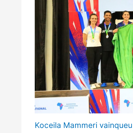
à
l’open
d’Uganda
2023
Koceila Mammeri vainqueur