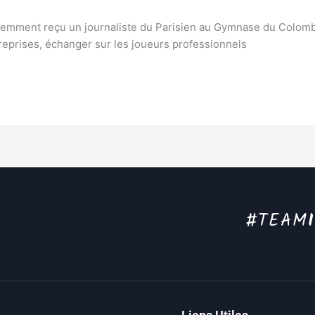
 récemment reçu un journaliste du Parisien au Gymnase du Colom
treprises, échanger sur les joueurs professionnels
#TEAM