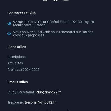
s
c
u
t
e
t
Contacter Le Club
a
b
u
g
o
b
92 rue du Gouverneur Général Eboué - 92130 Issy-les-
Moulineaux – France
r
o
e
a
k
Vous pouvez aussi venir nous rencontrer sur l'un des
créneaux proposés !
m
Liens Utiles
Inscriptions
Actualités
Créneaux 2024-2025
Emails utiles
Club / Secrétariat :
club@imbc92.fr
Trésorerie :
tresorier@imbc92.fr