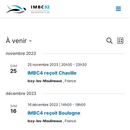
Aller
au
contenu
À venir
Recherche
Navig
Recherche
Liste
et
de
Sélectionnez
navigation
vues
novembre 2023
une
de
Évèn
date.
25 novembre 2023 | 20h30
-
23h30
vues
SAM
25
Évènements
IMBC4 reçoit Chaville
Issy-les-Moulineaux
, France
décembre 2023
16 décembre 2023 | 14h00
-
18h00
SAM
16
IMBC4 reçoit Boulogne
Issy-les-Moulineaux
, France