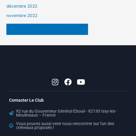
décembre 2022
novembre 2022
VOIR TOUTES LES ACTUALITÉS
I
F
Y
n
a
o
s
c
u
t
e
t
Contacter Le Club
a
b
u
g
o
b
92 rue du Gouverneur Général Eboué - 92130 Issy-les-
r
o
e
Moulineaux – France
a
k
Vous pouvez aussi venir nous rencontrer sur l'un des
créneaux proposés !
m